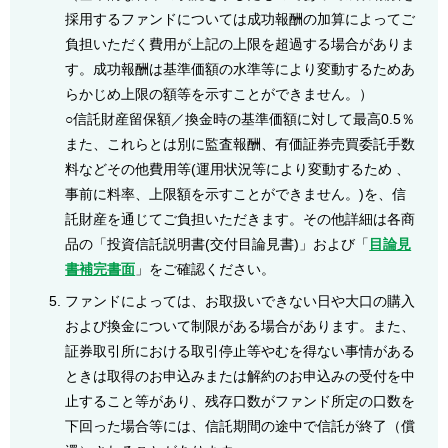
採用するファンドについては成功報酬の加算によってご
負担いただく費用が上記の上限を超過する場合がありま
す。成功報酬は基準価額の水準等により変動するためあ
らかじめ上限の額等を示すことができません。）
○信託財産留保額／換金時の基準価額に対して最高0.5％
また、これらとは別に監査報酬、有価証券売買委託手数
料などその他費用等(運用状況等により変動するため 、
事前に料率、上限額を示すことができません。)を、信
託財産を通じてご負担いただきます。その他詳細は各商
品の「投資信託説明書(交付目論見書)」および「
目論見
書補完書面
」をご確認ください。
ファンドによっては、お取扱いできない日や大口の購入
および換金について制限がある場合があります。また、
証券取引所における取引停止等やむを得ない事情がある
ときは取得のお申込みまたは解約のお申込みの受付を中
止すること等があり、残存口数がファンド所定の口数を
下回った場合等には、信託期間の途中で信託が終了（償