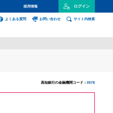
ログイン
採用情報
のお客さま
よくある質問
お問い合わせ
サイト内検索
投資信託
インターネット
ログイン
事業主のお客さま
ンキング利用者ログオン
高知銀行の金融機関コード：
0578
ID・暗証番号方式
利用者ログオンについて