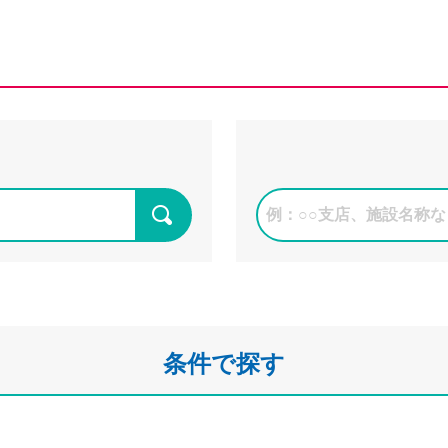
インターネットバ
電子証明書方式
契約法人電子証明書取得
freee入出
ロ
外為WEBサービス
ログイン
条件で探す