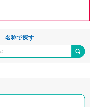
ンキング管理者ログオン
ID・暗証番号方式
管理者ログオンについて
金管理with高知銀行
名称で探す
グイン
Kochi Big Advance
ログイン