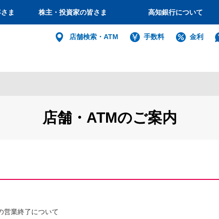
客さま
株主・投資家の皆さま
高知銀行について
個人
店舗検索・ATM
手数料
金利
バンキング
インターネット
ログイン
店舗・ATMのご案内
法人・個人
インターネットバ
電子証明書方式
利用者電子証明書取得
Mの営業終了について