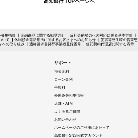
高知銀行 TOPページへ
険募集指針
金融商品に関する勧誘方針
反社会的勢力への対応に係る基本方針
ついて
休眠預金等活用法に関するお客さまへのお知らせ
災害等発生時の営業態
ィへの取り組み
適格請求書発行事業者登録番号
信託契約代理店に関する表示
サポート
預金金利
ローン金利
手数料
外国為替相場情報
店舗・ATM
よくあるご質問
お問い合わせ
ホームページのご利用にあたって
高知銀行SNS公式アカウント