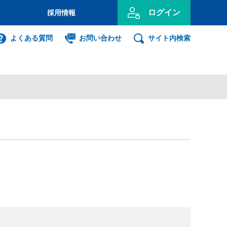
ログイン
採用情報
のお客さま
よくある質問
お問い合わせ
サイト内検索
投資信託
インターネット
ログイン
事業主のお客さま
ンキング利用者ログオン
ID・暗証番号方式
利用者ログオンについて