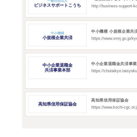
一般社団法人
ビジネスサポートこうち
http://business-support-k
中小機構 小規模企業共
中小機構
小規模企業共済
https://www.smrj.go.jp/ky
中小企業退職金共済事
中小企業退職金
共済事業本部
https://chutaikyo.taisyoku
高知県信用保証協会
高知県信用保証協会
https://www.kochi-cgc.or.