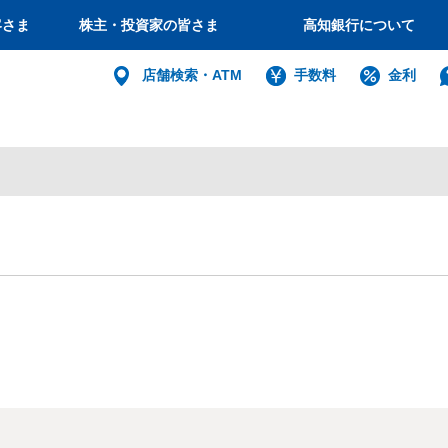
客さま
株主・投資家の皆さま
高知銀行について
個人
店舗検索・ATM
手数料
金利
バンキング
インターネット
ログイン
法人・個人
インターネットバ
電子証明書方式
利用者電子証明書取得