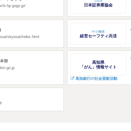
JSDA
日本証券業協会
ochi.hp.gogo.jp/
済
中小機構
経営セーフティ共済
osai/skyosai/index.html
業本部
高知県
「がん」情報サイト
kin.go.jp
高知銀行の社会貢献活動
jp