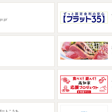
インターネットバ
電子証明書方式
o.jp/
契約法人電子証明書取得
freee入出
ロ
外為WEBサービス
ログイン
ポートこうち