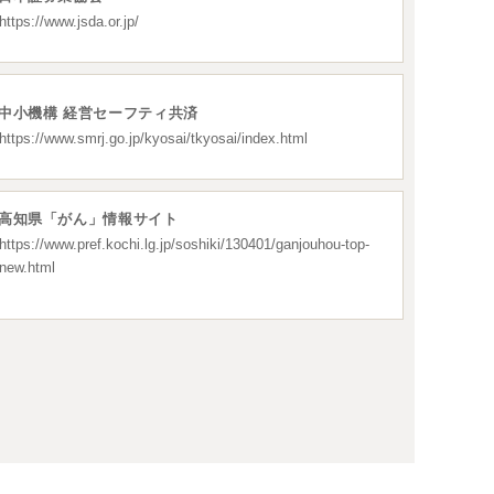
https://www.jsda.or.jp/
中小機構 経営セーフティ共済
https://www.smrj.go.jp/kyosai/tkyosai/index.html
高知県「がん」情報サイト
https://www.pref.kochi.lg.jp/soshiki/130401/ganjouhou-top-
new.html