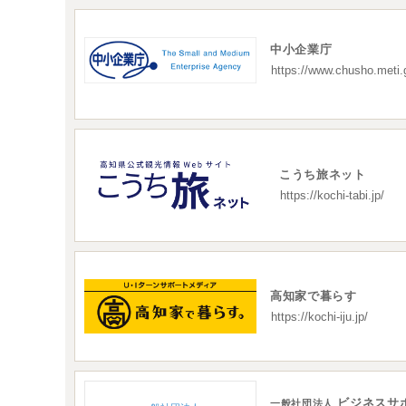
中小企業庁
https://www.chusho.meti.g
こうち旅ネット
https://kochi-tabi.jp/
高知家で暮らす
https://kochi-iju.jp/
ビジネスサ
一般社団法人