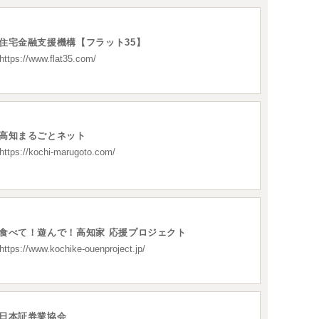
ンキング管理者ログオン
ID・暗証番号方式
住宅金融支援機構【フラット35】
https://www.flat35.com/
管理者ログオンについて
金管理with高知銀行
グイン
高知まるごとネット
https://kochi-marugoto.com/
Kochi Big Advance
ログイン
食べて！遊んで！高知家 応援プロジェクト
https://www.kochike-ouenproject.jp/
日本証券業協会