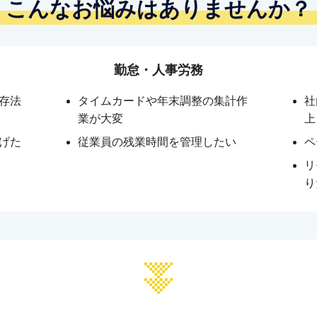
こんなお悩みは
ありませんか？
勤怠・人事労務
存法
タイムカードや年末調整の集計作
社
業が大変
上
げた
従業員の残業時間を管理したい
ペ
リ
り