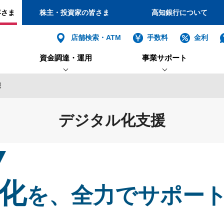
客さま
株主・投資家の皆さま
高知銀行について
個人
店舗検索・ATM
手数料
金利
資金調達・運用
事業サポート
バンキング
インターネット
ログイン
援
ーン
法人
こうぎんＳＤＧｓ経営支援サ
制度融資・信用保証協会保証付貸出
海外からの送金の受け取り
口座開設（法人・個人事業主）
こうぎん産
Ｅ
貿
こうぎん法人
インターネットバンキング
事業保険について
バンキング
ービス
でんさいネット
（F
デジタル化支援
法人・個人
援投融資
私募債
投
サービス・
産学連携支援
福利厚生支援
こうぎんお預かりサービス
信託
ト
インターネットバ
電子証明書方式
化
を、全力でサポー
利用者電子証明書取得