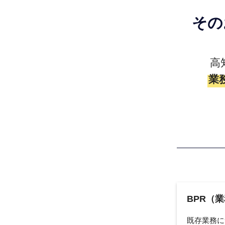
その
高
業
BPR（
既存業務に