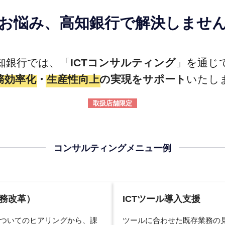
お悩み、
高知銀行で
解決しませ
知銀行では、「
ICTコンサルティング
」を通じ
務効率化
・
生産性向上
の実現をサポート
いたし
取扱店舗限定
コンサルティングメニュー例
業務改革）
ICTツール導入支援
ついてのヒアリングから、課
ツールに合わせた既存業務の