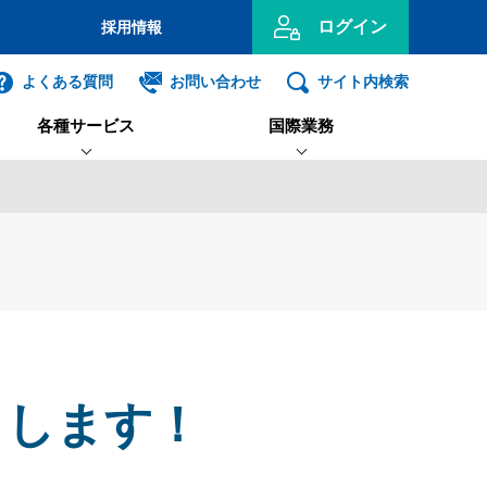
ログイン
採用情報
のお客さま
よくある質問
お問い合わせ
サイト内検索
各種サービス
国際業務
投資信託
インターネット
ログイン
学連携ファンド
Ｂサービス
易取引
こうぎん地域協働ファンド
販路拡大・ビジネスマッチン
freee入出金管理
財務診断サービス
AX・FB等）
with高知銀行
グ
事業主のお客さま
資信託
外貨預金
士業相談支援
Kochi Big Advance
各種セミナー・相談会
契約代理業務
（高知銀行）
ンキング利用者ログオン
ID・暗証番号方式
トします！
利用者ログオンについて