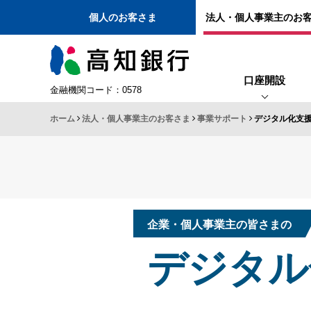
個人のお客さま
法人・個人事業主のお
口座開設
金融機関コード：0578
ホーム
法人・個人事業主のお客さま
事業サポート
デジタル化支
国際業務
事業者向けロ
外国送金
こうぎん
各種サービス
デジタル化支援
インターネット
資金調達・運用
事業サポート
こうぎん農林水産応
Ｍ＆Ａ
Web口振受付
外為Webサービス
ライ
企業・個人事業主の皆さまの
デジタル