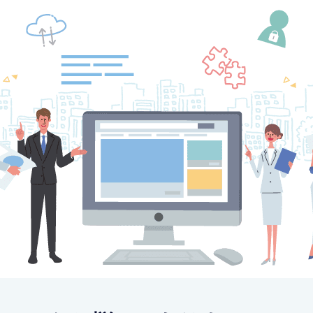
インターネットバ
電子証明書方式
契約法人電子証明書取得
freee入出
ロ
外為WEBサービス
ログイン