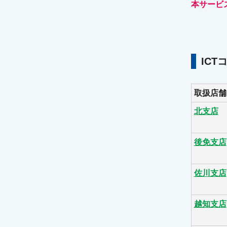
本サービ
IC
取扱店舗
北支店
後免支店
佐川支店
越知支店