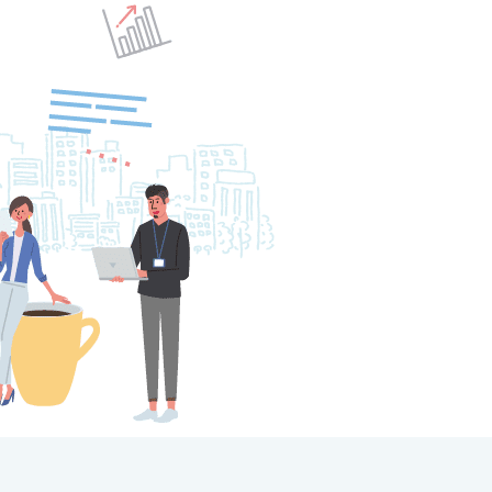
ンキング管理者ログオン
ID・暗証番号方式
管理者ログオンについて
金管理with高知銀行
グイン
Kochi Big Advance
ログイン