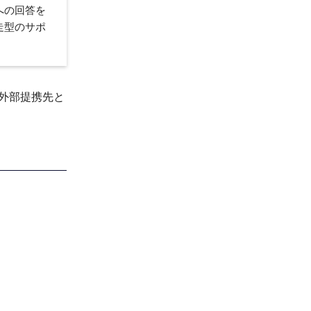
への回答を
走型のサポ
て外部提携先と