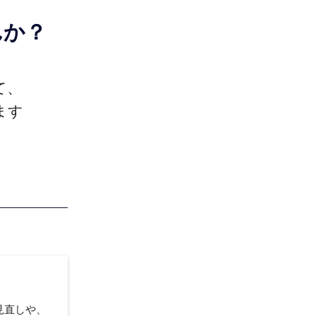
んか？
て、
ます
見直しや、