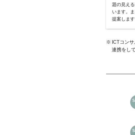
題の見える
います。ま
提案します
ICTコ
連携をし
S
S