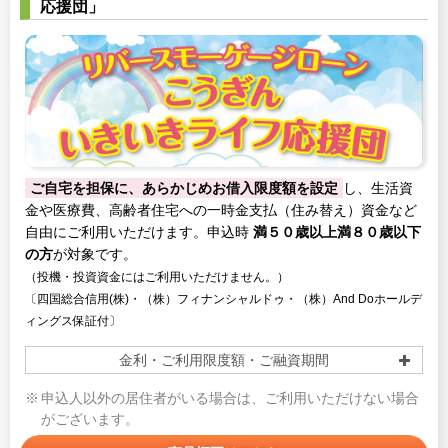
応援団」
ご自宅を担保に、あらかじめお借入限度額を設定
し、生活資
金や医療費、高齢者住宅への一時金支払（住み替え）資金など
自由にご利用いただけます。申込時
満５０歳以上満８０歳以下
の方
が対象です。
（投機・投資資金にはご利用いただけません。）
〔四国総合信用(株)・（株）フィナンシャルドゥ・（株）And Doホールデ
ィングス保証付〕
金利・ご利用限度額・ご融資期間
申込人以外の居住者がいる場合は、ご利用いただけない場合
がございます。