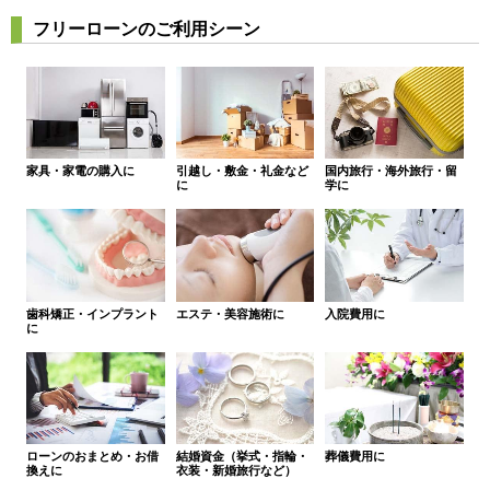
フリーローンのご利用シーン
家具・家電の購入に
引越し・敷金・礼金など
国内旅行・海外旅行・留
に
学に
歯科矯正・インプラント
エステ・美容施術に
入院費用に
に
ローンのおまとめ・お借
結婚資金（挙式・指輪・
葬儀費用に
換えに
衣装・新婚旅行など）