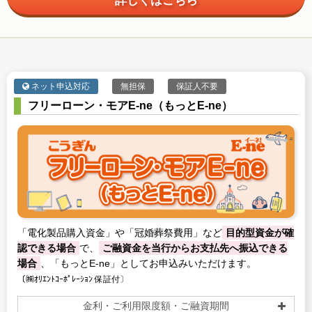
詳しくはこちら
ネット申込対応
無担保
保証人不要
フリーローン・モアE-ne（もっとE-ne）
「電化製品購入資金」や「冠婚葬祭費用」など
目的型資金が確
認できる場合
で、
ご融資金を当行からお支払先へ振込できる
場合
、「もっとE-ne」としてお申込みいただけます。
〔㈱ｵﾘｴﾝﾄｺｰﾎﾟﾚｰｼｮﾝ 保証付〕
金利・ご利用限度額・ご融資期間