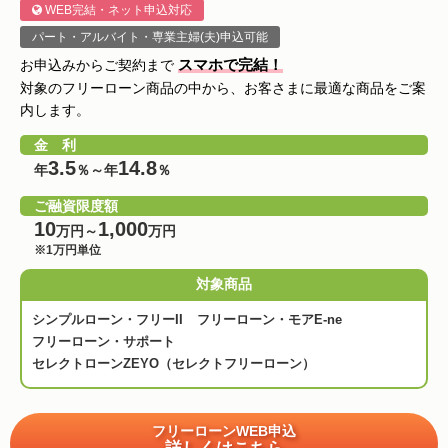
WEB完結・ネット申込対応
パート・アルバイト・専業主婦(夫)申込可能
スマホで完結！
お申込みからご契約まで
対象のフリーローン商品の中から、お客さまに最適な商品をご案
内します。
金 利
3.5
14.8
年
％～年
％
ご融資限度額
10
1,000
万円～
万円
※1万円単位
対象商品
シンプルローン・フリーII
フリーローン・モアE-ne
フリーローン・サポート
セレクトローンZEYO（セレクトフリーローン）
フリーローンWEB申込