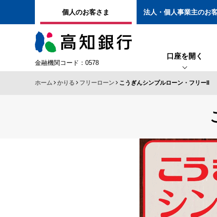
個人のお客さま
法人・個人事業主のお
口座を開く
金融機関コード：0578
ホーム
かりる
フリーローン
こうぎんシンプルローン・フリーII
口座開設
総合口座
ローンWEB申込
保険
インターネットバン
定期預金
住宅に関するローン
個人年金保険
こうぎんアプリ
ねんきん定期
リバースモーゲージ
終身保険
よさこいおきゃく支
退職金専用定期
定期保険
ＡＴＭ機能・サービ