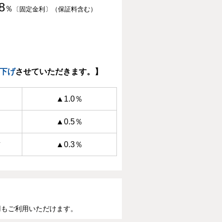
8
％
〔固定金利〕（保証料含む）
下げ
させていただきます。】
▲1.0％
▲0.5％
方
▲0.3％
用もご利用いただけます。