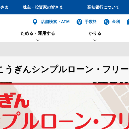
客さま
株主・投資家の皆さま
高知銀行について
個人
店舗検索・ATM
手数料
金利
ためる・運用する
かりる
バンキング
インターネット
ログイン
キング
こうぎんアプリ
相続専用定期
フリーローン
医療・がん保険
お支払・振替サービス
こうぎんシンプルローン・フリーI
法人・個人
つみたて
カードローン
損害保険
電子マネー・スマホ決済サー
ビス
インターネットバ
ローン
店
ビビッド・パック（定期-資産
ローンシミュレーション
個人型確定拠出年金
給与振込サービス
電子証明書方式
運用）
（iDeCo）
利用者電子証明書取得
ス内容
投資信託
後見制度支援預金
年金受取サービス
かりる TOPへ