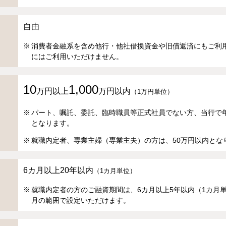
自由
消費者金融系を含め他行・他社借換資金や旧債返済にもご利
にはご利用いただけません。
10
1,000
万円以上
万円以内
（1万円単位）
パート、嘱託、委託、臨時職員等正式社員でない方、当行で年
となります。
就職内定者、専業主婦（専業主夫）の方は、50万円以内とな
6カ月以上20年以内
（1カ月単位）
就職内定者の方のご融資期間は、6カ月以上5年以内（1カ月
月の範囲で設定いただけます。