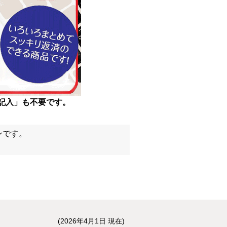
ンキング管理者ログオン
ID・暗証番号方式
管理者ログオンについて
金管理with高知銀行
グイン
記入」も不要です。
Kochi Big Advance
ログイン
ンです。
(2026年4月1日 現在)