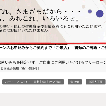
インターネットバ
電子証明書方式
ためる・運用する TOPへ
便利に使う TOPへ
備える TOPへ
契約法人電子証明書取得
freee入出
ロ
ローンのお申込みからご契約まで「ご来店」「書類のご郵送・ご
外為WEBサービス
ログイン
お使いみちを限定せず、ご自由にご利用いただけるフリーロー
〔四国総合信用（株）保証付〕
パート・アルバイト・専業主婦(夫)申込可能
無担保
保証人不要