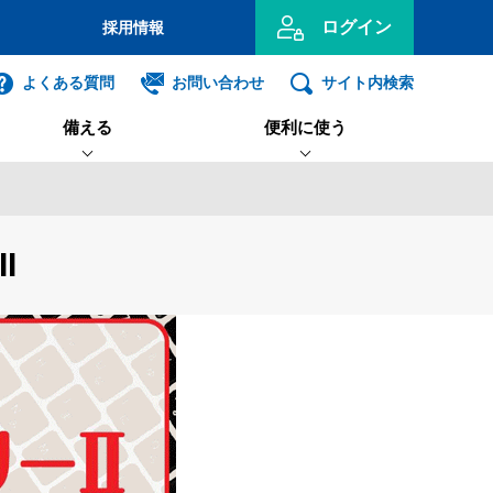
ログイン
採用情報
のお客さま
よくある質問
お問い合わせ
サイト内検索
備える
便利に使う
投資信託
インターネット
ログイン
インターネット専用支店
NISA（少額投資非課税制度）
教育に関するローン
信託契約代理業務
外国送金
I
事業主のお客さま
積立投信
車に関するローン
遺言信託・遺産整理
各種セミナー・相談会
ンキング利用者ログオン
外貨預金
ローンに関するご相談
相続のお手続き
ID・暗証番号方式
利用者ログオンについて
国債