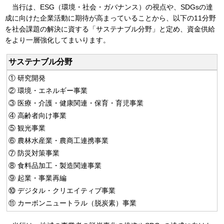
当行は、ESG（環境・社会・ガバナンス）の視点や、SDGsの達
成に向けた企業活動に期待が高まっていることから、以下の11分野
を社会課題の解決に資する「サステナブル分野」と定め、資金供給
をより一層強化してまいります。
サステナブル分野
①
研究開発
②
環境・エネルギー事業
③
医療・介護・健康関連・保育・育児事業
④
高齢者向け事業
⑤
観光事業
⑥
農林水産業・農商工連携事業
⑦
防災対策事業
⑧
食料品加工・製造関連事業
⑨
起業・事業再編
⑩
デジタル・クリエイティブ事業
⑪
カーボンニュートラル（脱炭素）事業