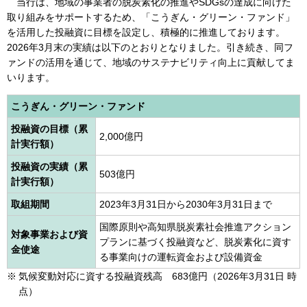
当行は、地域の事業者の脱炭素化の推進やSDGsの達成に向けた
取り組みをサポートするため、「こうぎん・グリーン・ファンド」
を活用した投融資に目標を設定し、積極的に推進しております。
2026年3月末の実績は以下のとおりとなりました。引き続き、同フ
ァンドの活用を通じて、地域のサステナビリティ向上に貢献してま
いります。
こうぎん・グリーン・ファンド
投融資の目標（累
2,000億円
計実行額）
投融資の実績（累
503億円
計実行額）
取組期間
2023年3月31日から2030年3月31日まで
国際原則や高知県脱炭素社会推進アクション
対象事業および資
プランに基づく投融資など、脱炭素化に資す
金使途
る事業向けの運転資金および設備資金
気候変動対応に資する投融資残高 683億円（2026年3月31日 時
点）