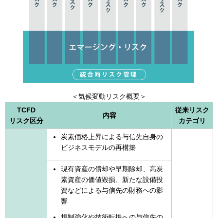
＜気候変動リスク概要＞
TCFD
従来
リスク
内容
リスク
区分
カテゴリ
炭素価格上昇による与信先自身の
ビジネスモデルの再構築
現有資産の償却や早期除却、高炭
素資産の価値毀損、新たな設備投
資などによる与信先の財務への影
響
規制強化や技術転換への与信先の