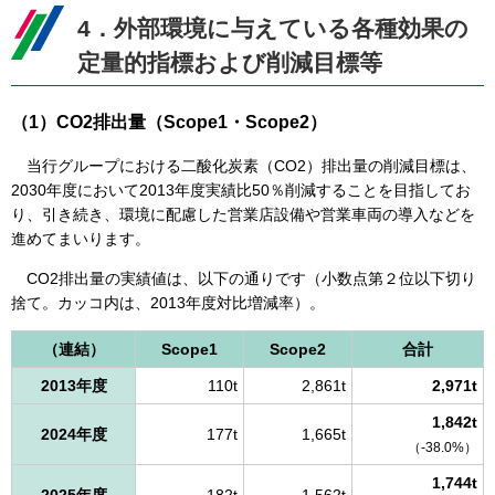
4．外部環境に与えている各種効果の
定量的指標および削減目標等
（1）CO2排出量（Scope1・Scope2）
当行グループにおける二酸化炭素（CO2）排出量の削減目標は、
2030年度において2013年度実績比50％削減することを目指してお
り、引き続き、環境に配慮した営業店設備や営業車両の導入などを
進めてまいります。
CO2排出量の実績値は、以下の通りです（小数点第２位以下切り
捨て。カッコ内は、2013年度対比増減率）。
（連結）
Scope1
Scope2
合計
2013年度
110t
2,861t
2,971t
1,842t
2024年度
177t
1,665t
（-38.0%）
1,744t
2025年度
182t
1,562t