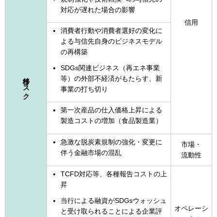
対応が遅れた場合の影響
信用
消費者行動や消費者選好の変化に
よる与信先自身のビジネスモデル
の再構築
SDGs関連ビジネス（再エネ事業
移行リスク
等）の外部不経済がもたらす、新
事業の打ち切り
第一次産品の仕入価格上昇による
製造コストの増加（食品製造業）
急激な脱炭素規制の強化・変更に
市場・
伴う金融市場の混乱
流動性
TCFD対応等、各種報告コストの上
昇
当行による融資がSDGsウォッシュ
オペレーシ
と受け取られることによる企業評