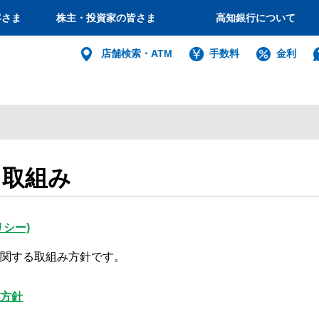
客さま
株主・投資家の皆さま
高知銀行について
個人
店舗検索・ATM
手数料
金利
バンキング
インターネット
ログイン
る取組み
法人・個人
インターネットバ
シー)
電子証明書方式
に関する取組み方針です。
利用者電子証明書取得
方針