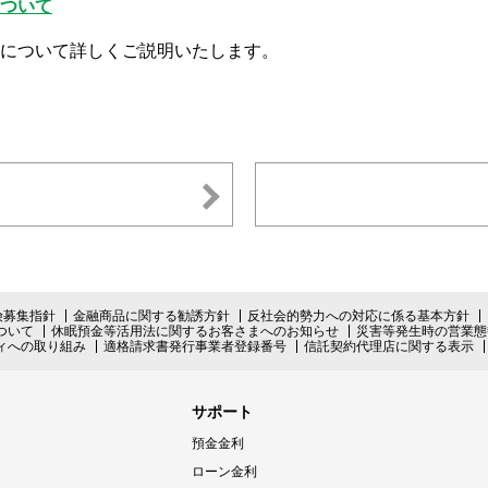
ついて
について詳しくご説明いたします。
険募集指針
金融商品に関する勧誘方針
反社会的勢力への対応に係る基本方針
ついて
休眠預金等活用法に関するお客さまへのお知らせ
災害等発生時の営業態
ィへの取り組み
適格請求書発行事業者登録番号
信託契約代理店に関する表示
サポート
預金金利
ローン金利