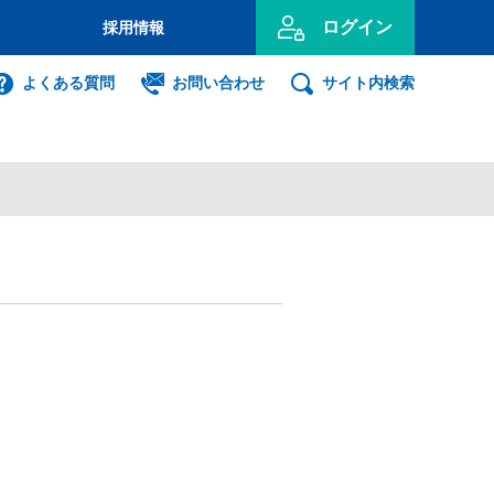
ログイン
採用情報
のお客さま
よくある質問
お問い合わせ
サイト内検索
投資信託
インターネット
ログイン
事業主のお客さま
ンキング利用者ログオン
ID・暗証番号方式
利用者ログオンについて