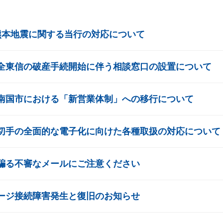
インターネットバ
電子証明書方式
熊本地震に関する当行の対応について
契約法人電子証明書取得
全東信の破産手続開始に伴う相談窓口の設置について
freee入出
ロ
南国市における「新営業体制」への移行について
外為WEBサービス
ログイン
切手の全面的な電子化に向けた各種取扱の対応について
騙る不審なメールにご注意ください
ージ接続障害発生と復旧のお知らせ