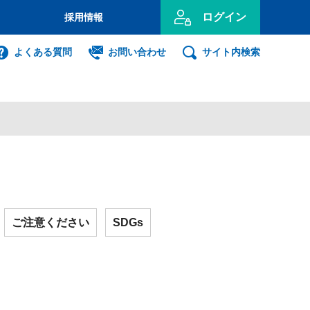
ログイン
採用情報
のお客さま
よくある質問
お問い合わせ
サイト内検索
投資信託
インターネット
ログイン
事業主のお客さま
ンキング利用者ログオン
ご注意ください
SDGs
ID・暗証番号方式
利用者ログオンについて