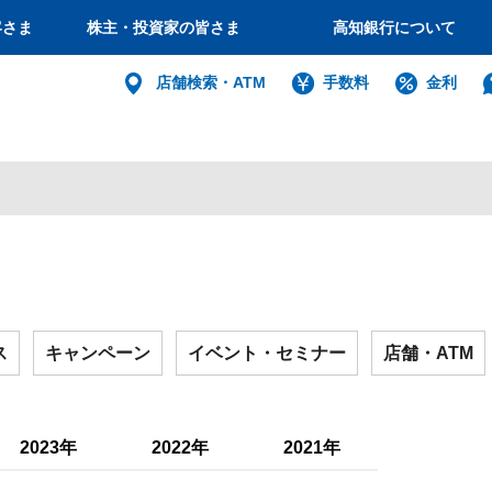
客さま
株主・投資家の皆さま
高知銀行について
個人
店舗検索・ATM
手数料
金利
バンキング
インターネット
ログイン
法人・個人
インターネットバ
ス
キャンペーン
イベント・セミナー
店舗・ATM
電子証明書方式
利用者電子証明書取得
2023年
2022年
2021年