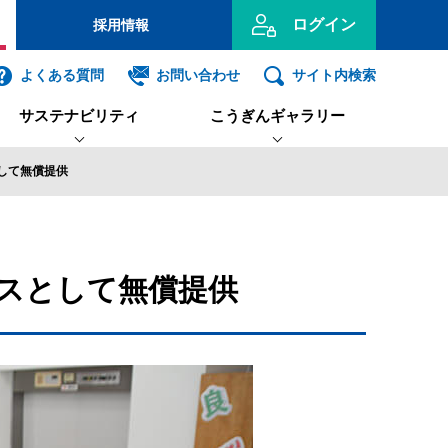
ログイン
採用情報
のお客さま
よくある質問
お問い合わせ
サイト内検索
サステナビリティ
こうぎんギャラリー
投資信託
インターネット
ログイン
して無償提供
る取組方針
り子隊
開示
コーポレート・ガバナンス
こどもサッカー教室
SDGsへの取り組み
高知銀行グループ
事業主のお客さま
み
働きがいのある職場づくりへの取り組み
スとして無償提供
ンキング利用者ログオン
ID・暗証番号方式
利用者ログオンについて