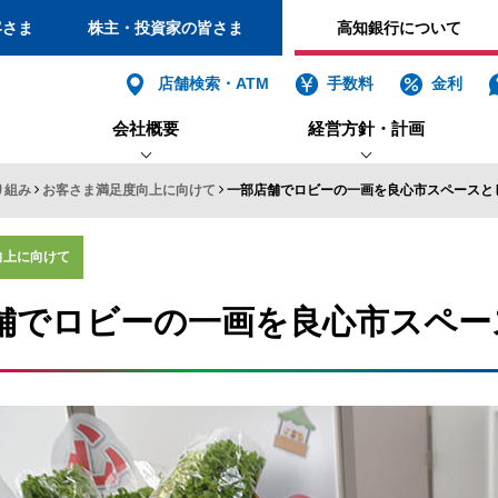
客さま
株主・投資家の皆さま
高知銀行について
個人
店舗検索・ATM
手数料
金利
会社概要
経営方針・計画
バンキング
インターネット
ログイン
り組み
お客さま満足度向上に向けて
一部店舗でロビーの一画を良心市スペースと
プロフィール・沿革・格付
サステナビリティ基本方針
坂本龍馬カレンダー展
経営強化計画
お客さま本位の業務運営に関す
よさこい祭り こうぎん踊
TCFD提言に基づく情報
経営理念・経営目標
向上に向けて
法人・個人
地域活性化への取り組み
社会貢献活動への取り組
舗でロビーの一画を良心市スペー
インターネットバ
電子証明書方式
利用者電子証明書取得