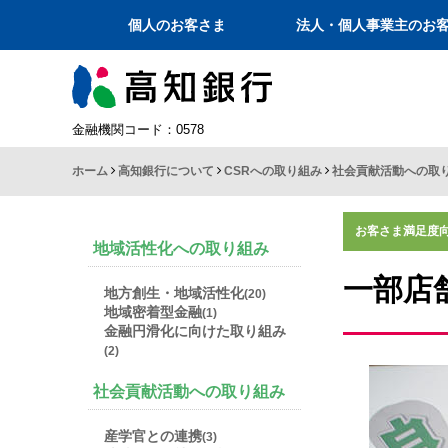
個人のお客さま
法人・個人事業主のお
金融機関コード：0578
ホーム
高知銀行について
CSRへの取り組み
社会貢献活動への取
サステナビリティへの取り組み
こうぎんCM等のご紹介
中期経営計画
ごあいさつ
お客さま満足度
地域活性化への取り組み
CSRへの取り組み
一部店
地方創生・地域活性化
(20)
地域密着型金融
(1)
金融円滑化に向けた取り組み
(2)
社会貢献活動への取り組み
産学官との連携
(3)