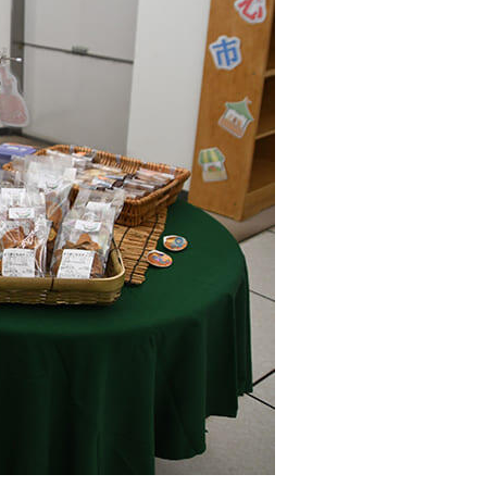
ンキング管理者ログオン
ID・暗証番号方式
管理者ログオンについて
金管理with高知銀行
グイン
Kochi Big Advance
ログイン