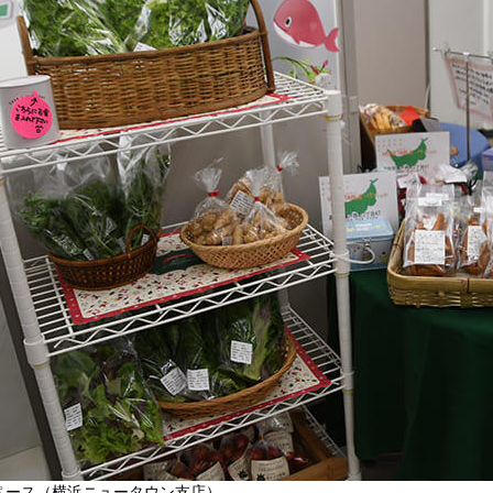
インターネットバ
電子証明書方式
契約法人電子証明書取得
freee入出
ロ
外為WEBサービス
ログイン
ペース（横浜ニュータウン支店）