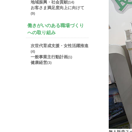
地域振興・社会貢献
(14)
お客さま満足度向上に向けて
(9)
働きがいのある職場づくり
への取り組み
次世代育成支援・女性活躍推進
(4)
一般事業主行動計画
(1)
健康経営
(3)
無人販売ス