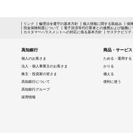
リンク
倫理法令遵守の基本方針
個人情報に関する取組み
保
預金保険制度について
電子決済等代行業者との連携および協働に
カスタマーハラスメントへの対応に係る基本方針
サステナビリテ
高知銀行
商品・サービス
個人のお客さま
ためる・運用する
法人・個人事業主のお客さま
かりる
株主・投資家の皆さま
備える
高知銀行について
便利に使う
高知銀行グループ
採用情報