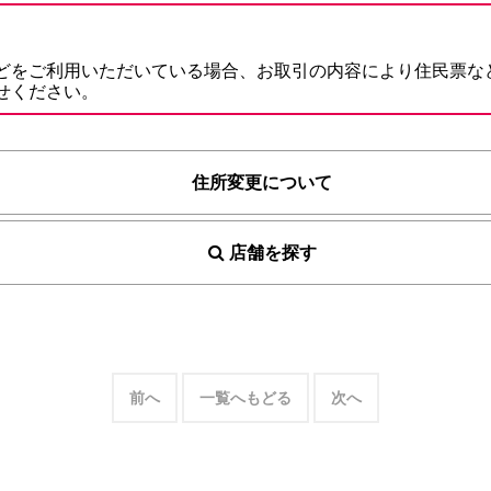
インターネットバ
電子証明書方式
どをご利用いただいている場合、お取引の内容により住民票な
せください。
契約法人電子証明書取得
freee入出
住所変更について
ロ
店舗を探す
外為WEBサービス
ログイン
前へ
一覧へもどる
次へ