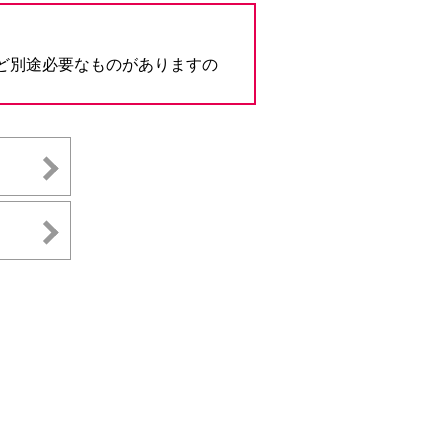
ンキング管理者ログオン
ID・暗証番号方式
ど別途必要なものがありますの
管理者ログオンについて
金管理with高知銀行
グイン
Kochi Big Advance
ログイン