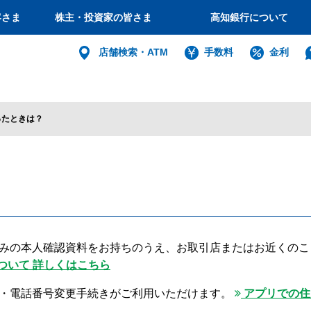
客さま
株主・投資家の皆さま
高知銀行について
個人
店舗検索・ATM
手数料
金利
バンキング
インターネット
ログイン
ったときは？
法人・個人
インターネットバ
みの本人確認資料をお持ちのうえ、お取引店またはお近くのこ
電子証明書方式
ついて 詳しくはこちら
利用者電子証明書取得
・電話番号変更手続きがご利用いただけます。
アプリでの住