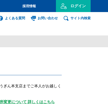
ログイン
採用情報
のお客さま
よくある質問
お問い合わせ
サイト内検索
投資信託
インターネット
ログイン
事業主のお客さま
ンキング利用者ログオン
うぎん本支店までご本人がお越しく
ID・暗証番号方式
利用者ログオンについて
所変更について 詳しくはこちら