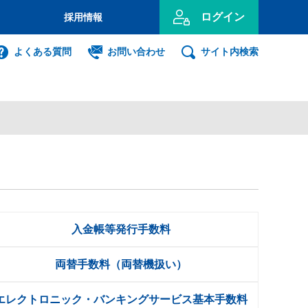
ログイン
採用情報
のお客さま
よくある質問
お問い合わせ
サイト内検索
投資信託
インターネット
ログイン
事業主のお客さま
ンキング利用者ログオン
入金帳等発行手数料
ID・暗証番号方式
両替手数料（両替機扱い）
利用者ログオンについて
エレクトロニック・バンキングサービス基本手数料