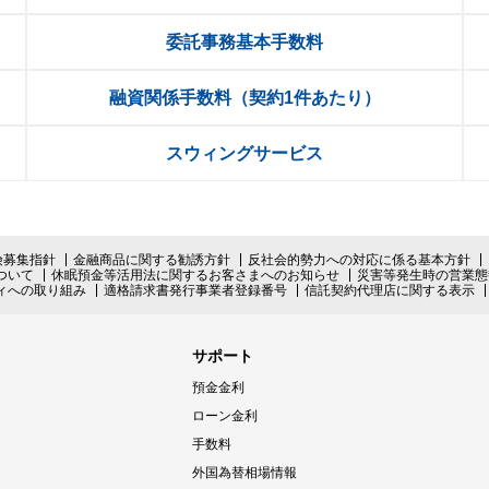
インターネットバ
委託事務基本手数料
電子証明書方式
融資関係手数料（契約1件あたり）
契約法人電子証明書取得
スウィングサービス
freee入出
ロ
外為WEBサービス
険募集指針
金融商品に関する勧誘方針
反社会的勢力への対応に係る基本方針
ついて
休眠預金等活用法に関するお客さまへのお知らせ
ログイン
災害等発生時の営業態
ィへの取り組み
適格請求書発行事業者登録番号
信託契約代理店に関する表示
サポート
預金金利
ローン金利
手数料
外国為替相場情報