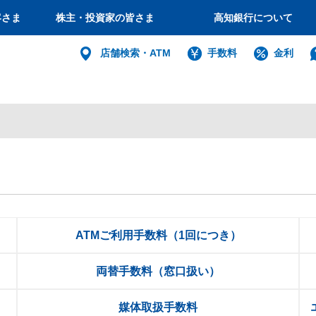
客さま
株主・投資家の皆さま
高知銀行について
個人
店舗検索・ATM
手数料
金利
バンキング
インターネット
ログイン
法人・個人
インターネットバ
ATMご利用手数料（1回につき）
電子証明書方式
両替手数料（窓口扱い）
利用者電子証明書取得
媒体取扱手数料