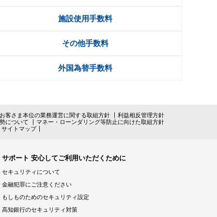
ンキング管理者ログオン
施設使用手数料
ID・暗証番号方式
その他手数料
管理者ログオンについて
外国為替手数料
金管理with高知銀行
グイン
Kochi Big Advance
お客さま本位の業務運営に関する取組方針
利益相反管理方針
勢について
マネー・ローンダリング等防止に向けた取組方針
ログイン
サイトマップ
サポート 安心してご利用いただくために
セキュリティについて
金融犯罪にご注意ください
もしものためのセキュリティ設定
高知銀行のセキュリティ対策