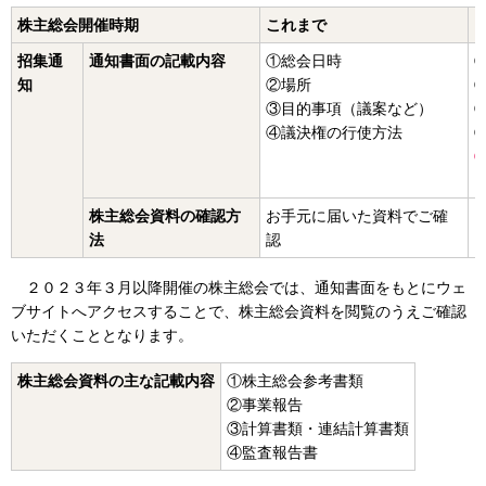
株主総会開催時期
これまで
招集通
通知書面の記載内容
①総会日時
知
②場所
③目的事項（議案など）
④議決権の行使方法
株主総会資料の確認方
お手元に届いた資料でご確
法
認
２０２３年３月以降開催の株主総会では、通知書面をもとにウェ
ブサイトへアクセスすることで、株主総会資料を閲覧のうえご確認
いただくこととなります。
株主総会資料の主な記載内容
①株主総会参考書類
②事業報告
③計算書類・連結計算書類
④監査報告書