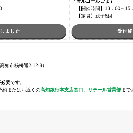
「オルゴールごま」
0
【開催時間】13：00～15：
【定員】親子8組
しました
受付終
高知市桟橋通2-12-8）
が必要です。
予約またはお近くの
高知銀行本支店窓口
、
リテール営業部
まで