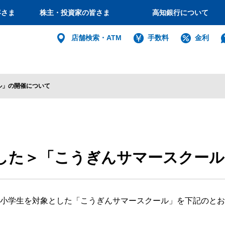
客さま
株主・投資家の皆さま
高知銀行について
個人
店舗検索・ATM
手数料
金利
バンキング
インターネット
ログイン
ル」の開催について
法人・個人
した＞「こうぎんサマースクール
インターネットバ
電子証明書方式
小学生を対象とした「こうぎんサマースクール」を下記のとお
利用者電子証明書取得