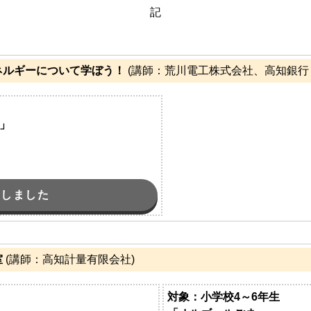
インターネットバ
記
電子証明書方式
契約法人電子証明書取得
ネルギーについて学ぼう！
(講師：荒川電工株式会社、高知銀行
freee入出
ロ
」
外為WEBサービス
ログイン
了しました
室
(講師：高知計量有限会社)
対象：小学校4～6年生