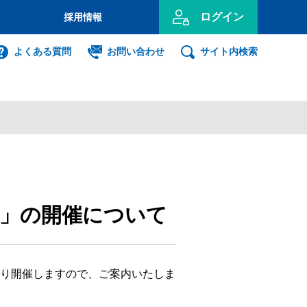
ログイン
採用情報
のお客さま
よくある質問
お問い合わせ
サイト内検索
投資信託
インターネット
ログイン
事業主のお客さま
」の開催について
ンキング利用者ログオン
ID・暗証番号方式
り開催しますので、ご案内いたしま
利用者ログオンについて