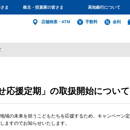
客さま
株主・投資家の皆さま
高知銀行について
個人
店舗検索・ATM
手数料
金利
バンキング
インターネット
ログイン
て
法人・個人
せ応援定期」の取扱開始について
インターネットバ
電子証明書方式
地域の未来を担うこどもたちを応援するため、キャンペーン定
利用者電子証明書取得
しますのでお知らせいたします。