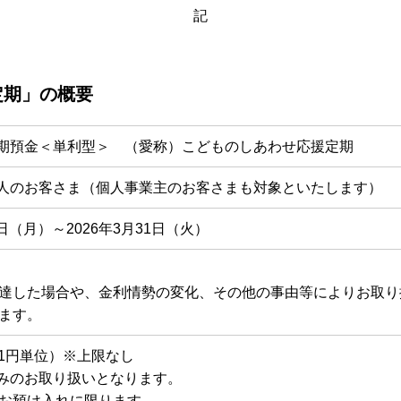
インターネットバ
記
電子証明書方式
契約法人電子証明書取得
定期」の概要
freee入出
定期預金＜単利型＞
（愛称）こどものしあわせ応援定期
ロ
人のお客さま（個人事業主のお客さまも対象といたします）
外為WEBサービス
ログイン
1日（月）～2026年3月31日（火）
達した場合や、金利情勢の変化、その他の事由等によりお取り
ます。
（1円単位）※上限なし
みのお取り扱いとなります。
お預け入れに限ります。