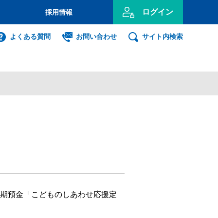
ログイン
採用情報
のお客さま
よくある質問
お問い合わせ
サイト内検索
投資信託
インターネット
ログイン
事業主のお客さま
ンキング利用者ログオン
ID・暗証番号方式
期預金「こどものしあわせ応援定
利用者ログオンについて