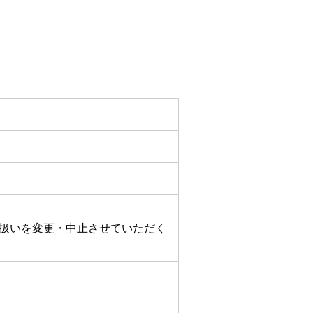
ンキング管理者ログオン
ID・暗証番号方式
管理者ログオンについて
金管理with高知銀行
グイン
Kochi Big Advance
ログイン
扱いを変更・中止させていただく