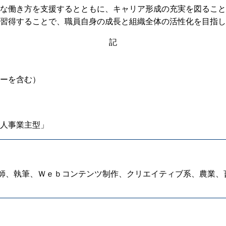
インターネットバ
な働き方を支援するとともに、キャリア形成の充実を図ること
習得することで、職員自身の成長と組織全体の活性化を目指し
電子証明書方式
記
契約法人電子証明書取得
freee入出
ーを含む）
ロ
外為WEBサービス
人事業主型」
ログイン
師、執筆、Ｗｅｂコンテンツ制作、クリエイティブ系、農業、