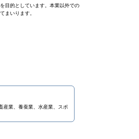
ンキング管理者ログオン
を目的としています。本業以外での
てまいります。
ID・暗証番号方式
管理者ログオンについて
金管理with高知銀行
グイン
Kochi Big Advance
ログイン
畜産業、養蚕業、水産業、スポ