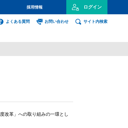
ログイン
採用情報
のお客さま
よくある質問
お問い合わせ
サイト内検索
投資信託
インターネット
ログイン
事業主のお客さま
ンキング利用者ログオン
ID・暗証番号方式
度改革」への取り組みの一環とし
利用者ログオンについて