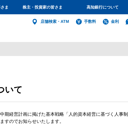
客さま
株主・投資家の皆さま
高知銀行について
個人
店舗検索・ATM
手数料
金利
バンキング
インターネット
ログイン
法人・個人
ついて
インターネットバ
電子証明書方式
中期経営計画に掲げた基本戦略「人的資本経営に基づく人事制
利用者電子証明書取得
ますのでお知らせいたします。