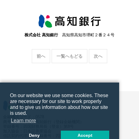
株式会社 高知銀行
高知県高知市堺町２番２４号
前へ
一覧へもどる
次へ
On our website we use some cookies. These
are necessary for our site to work properly
and to give us information about how our site
is used.
金融機関コード：0578
Learn more
商号等：株式会社高知銀行（登録金融機関）
登録番号：四国財務局長（登金）第8号
加入協会：日本証券業協会
Deny
Accept
信託契約代理業 登録番号：四国財務局長（代信）第10号