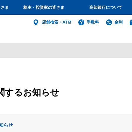
客さま
株主・投資家の皆さま
高知銀行について
個人
店舗検索・ATM
手数料
金利
バンキング
インターネット
ログイン
法人・個人
関するお知らせ
インターネットバ
電子証明書方式
利用者電子証明書取得
知らせ