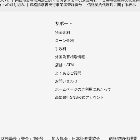
ついて
休眠預金等活用法に関するお客さまへのお知らせ
災害等発生時の営業態
ィへの取り組み
適格請求書発行事業者登録番号
信託契約代理店に関する表示
サポート
預金金利
ローン金利
手数料
外国為替相場情報
店舗・ATM
よくあるご質問
お問い合わせ
ホームページのご利用にあたって
高知銀行SNS公式アカウント
財務局長（登金）第8号
加入協会：日本証券業協会
信託契約代理業