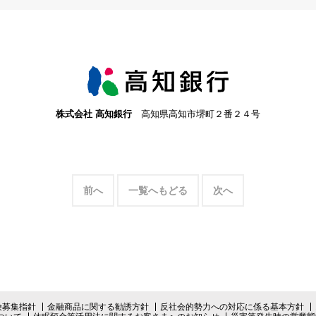
インターネットバ
電子証明書方式
契約法人電子証明書取得
freee入出
株式会社 高知銀行
高知県高知市堺町２番２４号
ロ
外為WEBサービス
ログイン
前へ
一覧へもどる
次へ
険募集指針
金融商品に関する勧誘方針
反社会的勢力への対応に係る基本方針