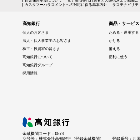
預金保険制度について
電子決済等代行業者との連携および協働に
カスタマーハラスメントへの対応に係る基本方針
サステナビリテ
高知銀行
商品・サービス
個人のお客さま
ためる・運用する
法人・個人事業主のお客さま
かりる
株主・投資家の皆さま
備える
高知銀行について
便利に使う
高知銀行グループ
採用情報
金融機関コード：0578
商号等：株式会社高知銀行（登録金融機関）
登録番号：四国