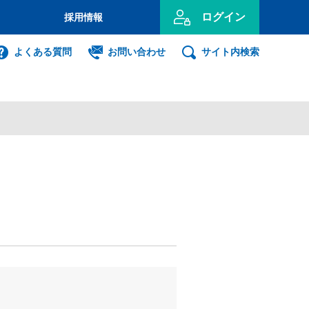
ログイン
採用情報
のお客さま
よくある質問
お問い合わせ
サイト内検索
投資信託
インターネット
ログイン
事業主のお客さま
ンキング利用者ログオン
ID・暗証番号方式
利用者ログオンについて