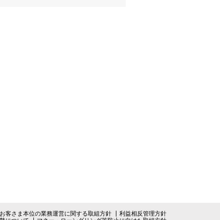
ンキング管理者ログオン
ID・暗証番号方式
管理者ログオンについて
金管理with高知銀行
グイン
Kochi Big Advance
ログイン
お客さま本位の業務運営に関する取組方針
利益相反管理方針