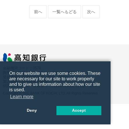
前へ
一覧へもどる
次へ
金融機関コード：0578
商号等：株式会社高知銀行（登録金融機関）
On our website we use some cookies. These
登録番号：四国財務局長（登金）第8号
are necessary for our site to work properly
加入協会：日本証券業協会
and to give us information about how our site
信託契約代理業 登録番号：四国財務局長（代信）第10号
is used.
Copyright © THE BANK OF KOCHI, LTD. All Rights Reserved.
Learn more
Deny
Accept