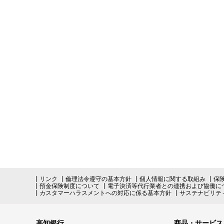
リンク
倫理法令遵守の基本方針
個人情報に関する取組み
保
預金保険制度について
電子決済等代行業者との連携および協働に
カスタマーハラスメントへの対応に係る基本方針
サステナビリテ
高知銀行
商品・サービス