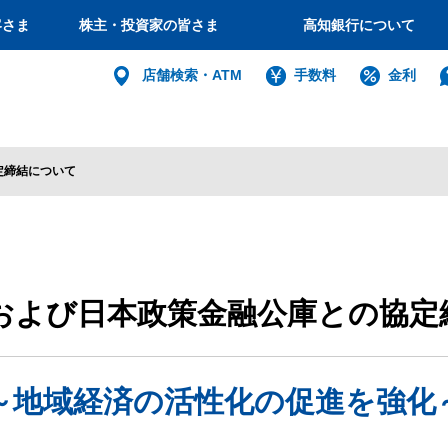
客さま
株主・投資家の皆さま
高知銀行について
個人
店舗検索・ATM
手数料
金利
バンキング
インターネット
ログイン
定締結について
法人・個人
および日本政策金融公庫との協定
インターネットバ
電子証明書方式
～地域経済の活性化の促進を強化
利用者電子証明書取得