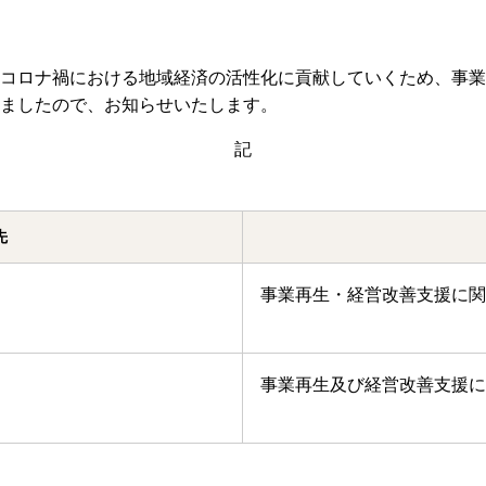
インターネットバ
電子証明書方式
コロナ禍における地域経済の活性化に貢献していくため、事業
契約法人電子証明書取得
ましたので、お知らせいたします。
記
freee入出
ロ
先
外為WEBサービス
ログイン
事業再生・経営改善支援に関
事業再生及び経営改善支援に