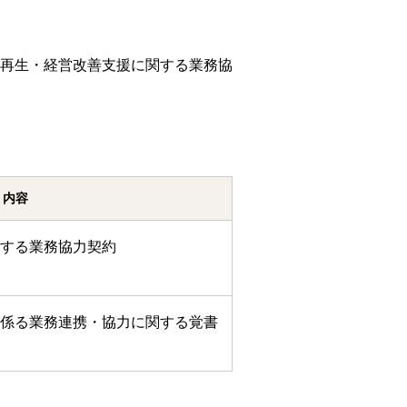
ンキング管理者ログオン
ID・暗証番号方式
再生・経営改善支援に関する業務協
管理者ログオンについて
金管理with高知銀行
グイン
内容
Kochi Big Advance
ログイン
する業務協力契約
係る業務連携・協力に関する覚書