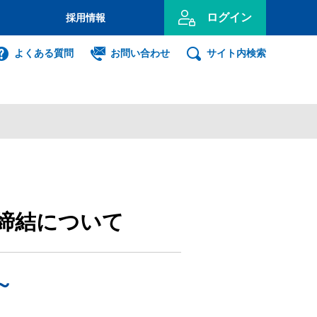
ログイン
採用情報
のお客さま
よくある質問
お問い合わせ
サイト内検索
投資信託
インターネット
ログイン
事業主のお客さま
締結について
ンキング利用者ログオン
ID・暗証番号方式
～
利用者ログオンについて