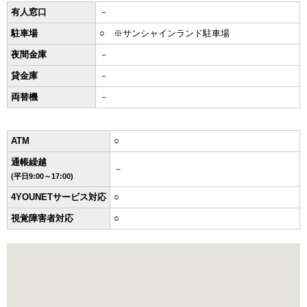
有人窓口
－
駐車場
○ ※サンシャインランド駐車場
夜間金庫
－
貸金庫
－
両替機
－
ATM
○
通帳繰越
－
(平日9:00～17:00)
4YOUNETサービス対応
○
視覚障害者対応
○