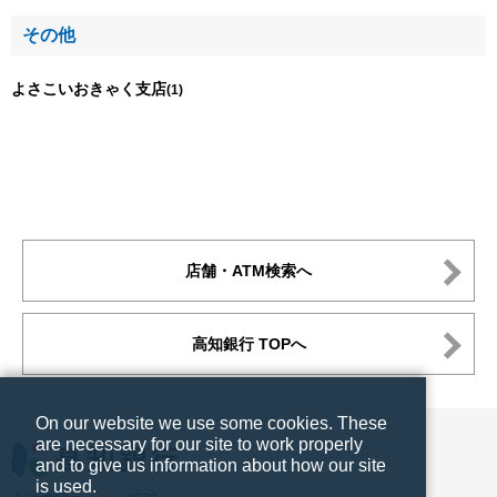
その他
よさこいおきゃく支店
(1)
店舗・ATM検索へ
高知銀行 TOPへ
On our website we use some cookies. These
are necessary for our site to work properly
and to give us information about how our site
is used.