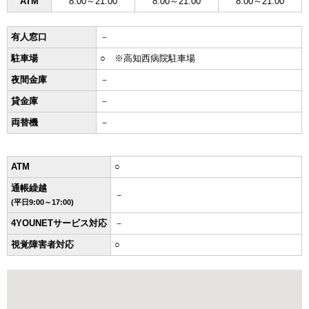
ATM
8:00～21:00
8:00～21:00
8:00～21:00
有人窓口
－
駐車場
○ ※高知西病院駐車場
夜間金庫
－
貸金庫
－
両替機
－
ATM
○
通帳繰越
－
(平日9:00～17:00)
4YOUNETサービス対応
－
視覚障害者対応
○