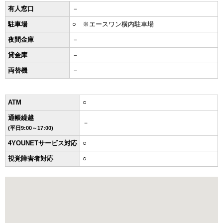
有人窓口
－
駐車場
○ ※エースワン横内駐車場
夜間金庫
－
貸金庫
－
両替機
－
ATM
○
通帳繰越
－
(平日9:00～17:00)
4YOUNETサービス対応
○
視覚障害者対応
○