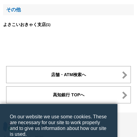
その他
よさこいおきゃく支店
(1)
店舗・ATM検索へ
高知銀行 TOPへ
On our website we use some cookies. These
are necessary for our site to work properly
and to give us information about how our site
is used.