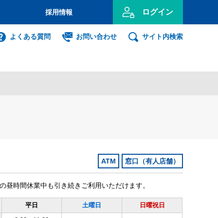
ログイン
採用情報
のお客さま
よくある質問
お問い合わせ
サイト内検索
投資信託
インターネット
ログイン
事業主のお客さま
ンキング利用者ログオン
ATM
窓口（有人店舗）
ID・暗証番号方式
は窓口の昼時間休業中も引き続きご利用いただけます。
利用者ログオンについて
平日
土曜日
日曜祝日