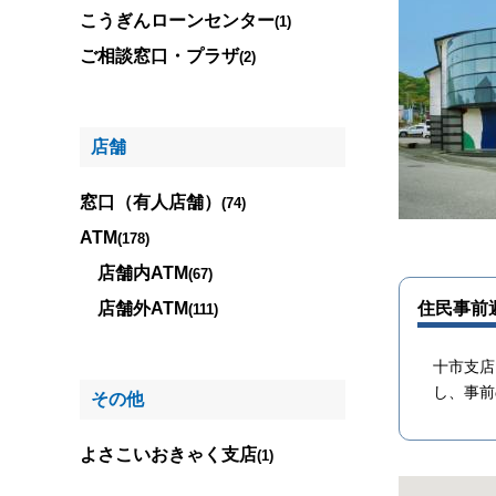
こうぎんローンセンター
(1)
ご相談窓口・プラザ
(2)
店舗
窓口（有人店舗）
(74)
ATM
(178)
店舗内ATM
(67)
店舗外ATM
住民事前
(111)
十市支店
し、事前
その他
よさこいおきゃく支店
(1)