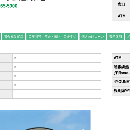
インターネットバ
窓口
865-5900
電子証明書方式
ATM
契約法人電子証明書取得
貸金庫設置店
口座開設・預金・振込・公金支払
個人向けローン
資産運用
freee入出
ロ
○
ATM
○
通帳繰越
外為WEBサービス
ログイン
(平日9:00～
○
4YOUN
○
視覚障害
－