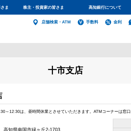
客さま
株主・投資家の皆さま
高知銀行について
個人
店舗検索・ATM
手数料
金利
バンキング
インターネット
ログイン
十市支店
法人・個人
インターネットバ
店
電子証明書方式
1:30～12:30は、昼時間休業とさせていただきます。ATMコーナー
利用者電子証明書取得
86 高知県南国市緑ヶ丘2-1703