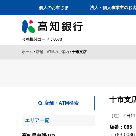
個人のお客さま
法人・個人事業主のお
金融機関コード：0578
ホーム
店舗・ATMのご案内
十市支店
十市支
店舗・ATM検索
（注）平日1
エリア一覧
店番：085
〒783-00
高知県中部
(137)