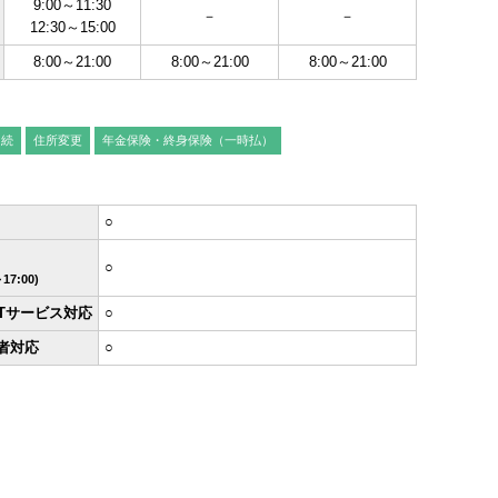
9:00～11:30
ンキング管理者ログオン
－
－
12:30～15:00
ID・暗証番号方式
8:00～21:00
8:00～21:00
8:00～21:00
管理者ログオンについて
相続
住所変更
年金保険・終身保険（一時払）
金管理with高知銀行
グイン
○
Kochi Big Advance
○
ログイン
17:00)
ETサービス対応
○
者対応
○