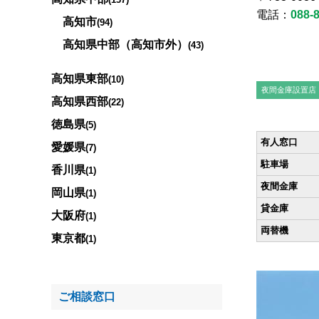
電話：
088-
高知市
(94)
高知県中部（高知市外）
(43)
高知県東部
(10)
夜間金庫設置店
高知県西部
(22)
徳島県
(5)
有人窓口
愛媛県
(7)
駐車場
香川県
(1)
夜間金庫
岡山県
(1)
貸金庫
大阪府
(1)
両替機
東京都
(1)
ご相談窓口