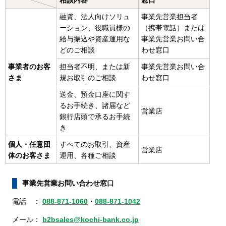
相談内容
窓口
融資、法人向けソリュ
事業先営業担当者
ーション、役職員様の
（携帯電話）または
給与振込や資産運用な
事業先営業お問い合
どのご相談
わせ窓口
事業者のお客
担当者不明、または新
事業先営業お問い合
さま
規お取引のご相談
わせ窓口
送金、預金口座に関す
るお手続き、諸届など
営業店
銀行店頭で承るお手続
き
個人・任意団
すべてのお取引、資産
営業店
体のお客さま
運用、各種ご相談
事業先営業お問い合わせ窓口
電話 ：
088-871-1060
・
088-871-1042
メール：
b2bsales@kochi-bank.co.jp