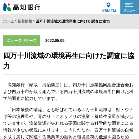
ホーム
新着情報
四万十川流域の環境再生に向けた調査に協力
ニュースリリース
2022.05.09
四万十川流域の環境再生に向けた調査に協
力
高知銀行（頭取 海治勝彦）は、四万十川漁業協同組合連合会お
よび四万十市が取り組んでいる四万十川流域の環境再生に向けた科
学的調査に協力しています。
「日本最後の清流」とも呼ばれている四万十川流域は、鮎・ウナ
ギ等の漁獲量や、青のり・アオサノリの漁業・養殖生産量が減少し
ていますが、漁業資源が失われる要因に関する科学的な調査による
情報が少ない状況にあります。こうしたなか、四万十川流域の自然
を取り戻して関連する漁業等の振興と環境負荷の低減を図るため、