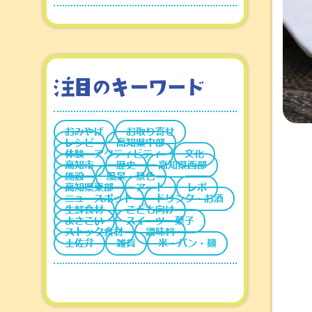
おみやげ
お取り寄せ
レシピ
高知県中部
体験・アクティビティ
文化
高知市
歴史
高知県西部
施設
風景・景色
高知県東部
アート
レポ
ニュースポット
ドリンク・お酒
生鮮食材
こども向け
よさこい
スイーツ・菓子
ストック食材
調味料
土佐弁
雑貨
米・パン・麺