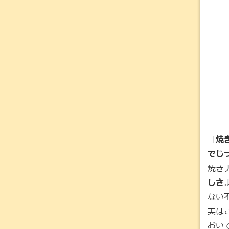
「
焼
でじ
焼き
しさ
ない
実は
おいて