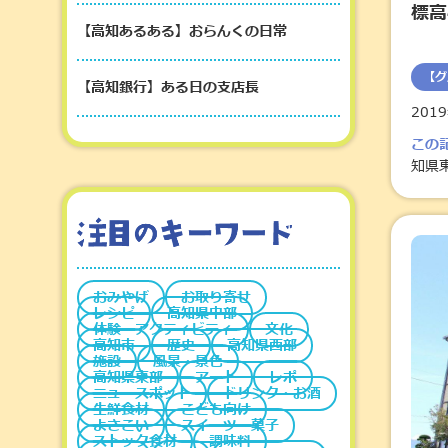
標高
【高知あるある】おらんくの日常
【グ
【高知銀行】ある日の支店長
201
この
知県
おみやげ
お取り寄せ
レシピ
高知県中部
体験・アクティビティ
文化
高知市
歴史
高知県西部
施設
風景・景色
高知県東部
アート
レポ
ニュースポット
ドリンク・お酒
生鮮食材
こども向け
よさこい
スイーツ・菓子
ストック食材
調味料