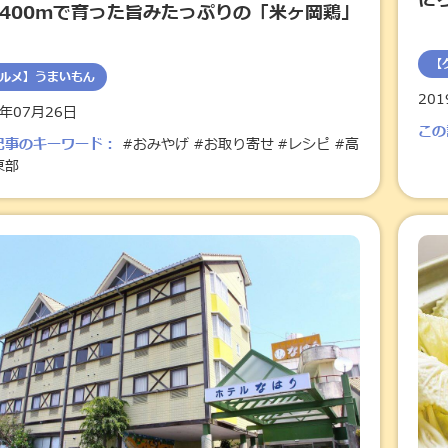
に
400mで育った旨みたっぷりの「米ヶ岡鶏」
【
ルメ】うまいもん
20
9年07月26日
この
記事のキーワード：
#おみやげ
#お取り寄せ
#レシピ
#高
東部