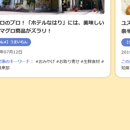
ロのプロ！「ホテルなはり」には、美味しい
ユ
マグロ商品がズラリ！
奈
ルメ】うまいもん
【
9年07月12日
20
記事のキーワード：
#おみやげ
#お取り寄せ
#生鮮食材
#
この
県東部
知県