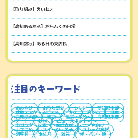
【取り組み】えいねぇ
【高知あるある】おらんくの日常
【高知銀行】ある日の支店長
おみやげ
お取り寄せ
レシピ
高知県中部
体験・アクティビティ
文化
高知市
歴史
高知県西部
施設
風景・景色
高知県東部
アート
レポ
ニュースポット
ドリンク・お酒
生鮮食材
こども向け
よさこい
スイーツ・菓子
ストック食材
調味料
土佐弁
雑貨
米・パン・麺