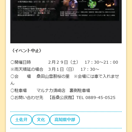
〈イベント中止〉
○開催日時 ２月２９日（土） 17：30～21：00
※雨天順延の場合 ３月１日（日） 17：30～
○会 場 桑田山雪割桜の里 ※会場には車で入れませ
ん
○駐車場 マルナカ須崎店 裏側駐車場
○お問い合わせ先 【吾桑公民館】TEL 0889-45-0525
土佐弁
文化
高知県中部