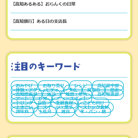
【高知あるある】おらんくの日常
【高知銀行】ある日の支店長
おみやげ
お取り寄せ
レシピ
高知県中部
体験・アクティビティ
文化
高知市
歴史
高知県西部
施設
風景・景色
高知県東部
アート
レポ
ニュースポット
ドリンク・お酒
生鮮食材
こども向け
よさこい
スイーツ・菓子
ストック食材
調味料
土佐弁
雑貨
米・パン・麺