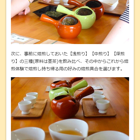
次に、事前に焙煎しておいた【浅煎り】【中煎り】【深煎
り】の三種(原料は茎茶)を飲み比べ、その中からこれから焙
煎体験で焙煎し持ち帰る用の好みの焙煎具合を選びます。