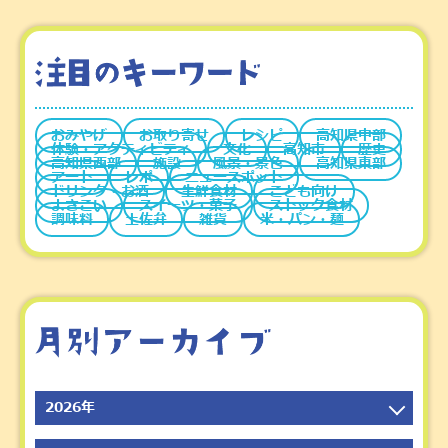
おみやげ
お取り寄せ
レシピ
高知県中部
体験・アクティビティ
文化
高知市
歴史
高知県西部
施設
風景・景色
高知県東部
アート
レポ
ニュースポット
ドリンク・お酒
生鮮食材
こども向け
よさこい
スイーツ・菓子
ストック食材
調味料
土佐弁
雑貨
米・パン・麺
2026年
2026年8月