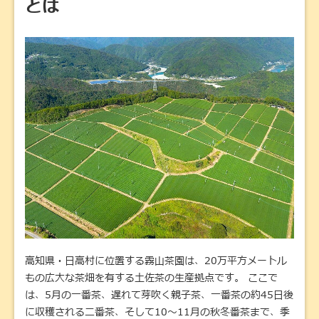
とは
高知県・日高村に位置する霧山茶園は、20万平方メートル
もの広大な茶畑を有する土佐茶の生産拠点です。 ここで
は、5月の一番茶、遅れて芽吹く親子茶、一番茶の約45日後
に収穫される二番茶、そして10〜11月の秋冬番茶まで、季