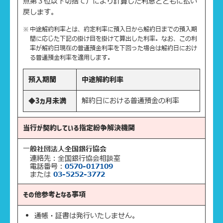
点第３位以下切捨て）により計算した利息とともに払い
戻します。
中途解約利率とは、約定利率に預入日から解約日までの預入期
間に応じた下記の掛け目を掛けて算出した利率。なお、この利
率が解約日現在の普通預金利率を下回った場合は解約日におけ
る普通預金利率を適用します。
預入期間
中途解約利率
解約日における普通預金の利率
◆3カ月未満
当行が契約している
指定紛争解決機関
一般社団法人全国銀行協会
連絡先：全国銀行協会相談室
電話番号：
0570-017109
または
03-5252-3772
その他参考となる事項
通帳・証書は発行いたしません。