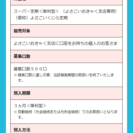
スーパー定期＜単利型＞ （よさこいおきゃく支店専用）
（愛称）よさこいくじら定期
販売対象
よさこいおきゃく支店に口座をお持ちの個人のお客さま
募集口数
募集口数５００口
募集口数に達し次第、当該募集期間の取扱いを終了いたしま
す。
預入期間
３ヵ月＜単利型＞
自動継続（元金継続または元利金継続）でのお取扱いとなりま
す。
預入方法