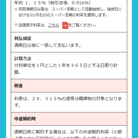
年利 １．１５％（税引き後、0.916％）
初回満期日以降は、スーパー定期として自動継続し、継続日に
おける3ヵ月もののスーパー定期の利率を適用します。
店頭表示利率は、
こちら
をご覧ください。
利払頻度
満期日以後に一括して支払います。
計算方法
付利単位を１円とした１年を３６５日とする日割り計
算。
税金
利息は、２０．３１５％の源泉分離課税の対象となりま
す。
中途解約時
満期日前に解約する場合は、以下の中途解約利率（小数