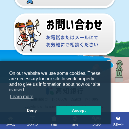
On our website we use some cookies. These
are necessary for our site to work properly
and to give us information about how our site
is used.
Learn more
金融機関コード：0578 支店コード：099
Copyright © The Bank of Kochi,Ltd. All Rights Reserved.
Deny
Accept
ホーム
ログイン
商品
金利
ブログ
サポート