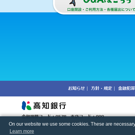
お知らせ
方針・規定
金融犯罪
金融機関コード：0578 支店コード：099
On our website we use some cookies. These are necessary fo
Copyright © The Bank of Kochi,Ltd. All Rights Reserved.
Learn more