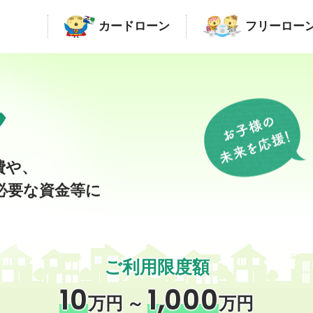
カードローン
フリーロー
費や、
必要な資金等に
ご利用限度額
10
1,000
万円
～
万円