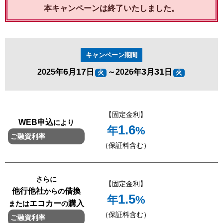
本キャンペーンは終了いたしました。
キャンペーン期間
6
17
3
31
2025年
月
日
～2026年
月
日
火
火
【固定金利】
WEB申込
により
1.6
年
%
ご融資利率
（保証料含む）
さらに
【固定金利】
他行他社
借換
からの
1.5
年
%
エコカー
購入
または
の
（保証料含む）
ご融資利率