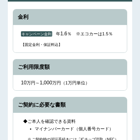
金利
1.6
年
％
※エコカーは1.5％
キャンペーン金利
【固定金利・保証料込】
ご利用限度額
10
1,000
万円～
万円（1万円単位）
ご契約に必要な書類
ご本人を確認できる資料
マイナンバーカード（個人番号カード）
ご契約時の認証手続きには「ICチップ読取（NFC）