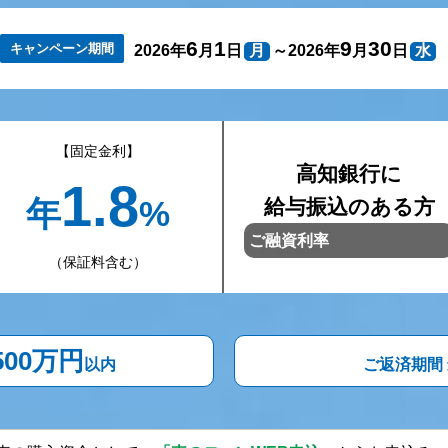
6
1
9
30
キャンペーン期間
2026年
月
日
月
～2026年
月
日
水
【固定金利】
高知銀行に
1.8
年
%
給与振込のある方
ご融資利率
（保証料含む）
,500万円
以内
ご返済期間