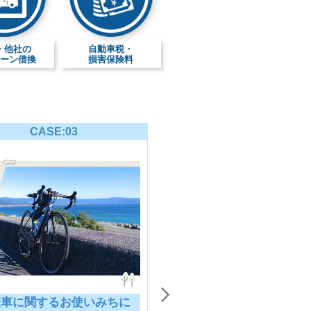
・他社の
自動車税・
ーン借換
損害保険料
CASE:03
CASE:04
転車に関するお使いみちに
船舶に関するお使いみ