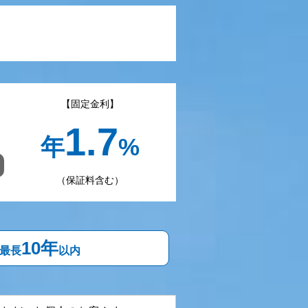
【固定金利】
1.7
年
%
（保証料含む）
10年
 最長
以内