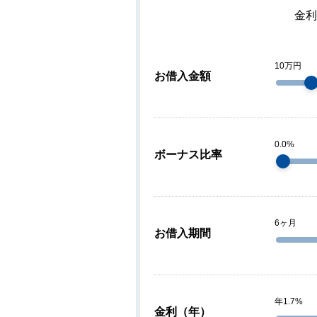
金利
10万円
お借入金額
0.0%
ボーナス比率
6ヶ月
お借入期間
年1.7%
金利
（年）