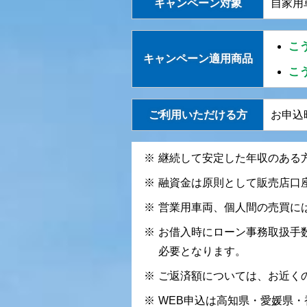
キャンペーン
対象
自家用
こ
キャンペーン
適用商品
こ
ご利用いただける方
お申込
継続して安定した年収のある
融資金は原則として販売店口
営業用車両、個人間の売買に
お借入時にローン事務取扱手数
必要となります。
ご返済額については、お近く
WEB申込は高知県・愛媛県