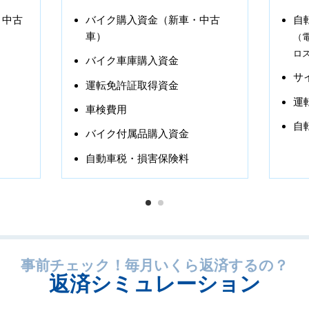
・中古
バイク購入資金（新車・中古
自
車）
（
ロ
バイク車庫購入資金
サ
運転免許証取得資金
運
車検費用
自
バイク付属品購入資金
自動車税・損害保険料
1
2
事前チェック！毎月いくら返済するの？
返済シミュレーション