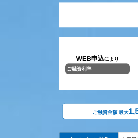
WEB申込
により
ご融資利率
1
ご融資金額 最大