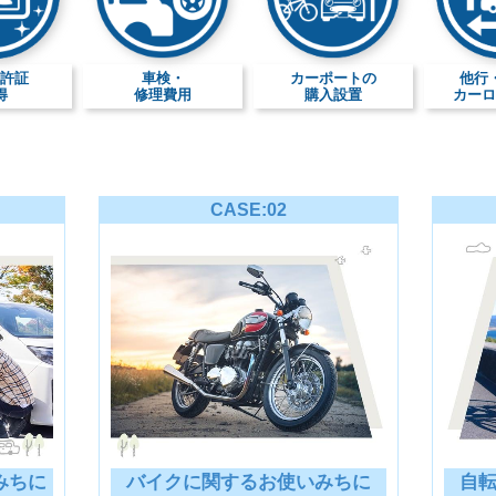
免許証
車検・
カーポートの
他行
得
修理費用
購入設置
カーロ
CASE:02
みちに
バイクに関するお使いみちに
自