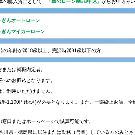
車の購入資金として、
「車のローンWEB申込」
からお申込み
うぎんオートローン
うぎんマイカーローン
時の年齢が満18歳以上、完済時満81歳以下の方
方または就職内定者。
座へのお振込となります。
はご利用いただけません。
料1,100円(税込)が必要となります。また、一部繰上返済、
の窓口またはホームページで試算可能です。
・香川県・徳島県に居住または勤務（営業）している方のみとさ