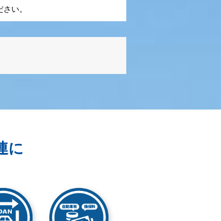
ださい。
連に