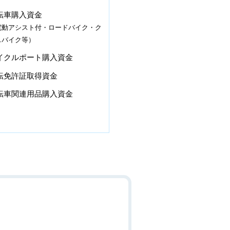
転車購入資金
船舶購入資金
電動アシスト付・ロードバイク・ク
（レジャーボート・ジェット
スバイク等）
等）
イクルポート購入資金
用品購入・修理費用
転免許証取得資金
船舶免許証取得資金
転車関連用品購入資金
船舶検査費用