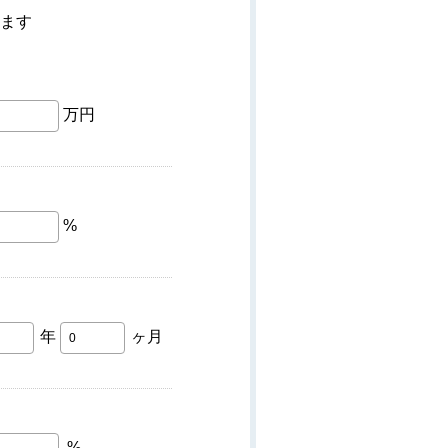
ます
万円
%
年
ヶ月
%